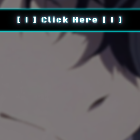
[ ! ] Click Here [ ! ]